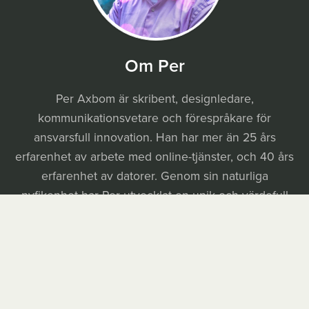
Om Per
Per Axbom är skribent, designledare,
kommunikationsvetare och förespråkare för
ansvarsfull innovation. Han har mer än 25 års
erfarenhet av arbete med online-tjänster, och 40 års
erfarenhet av datorer. Genom sin naturliga
nyfikenhet har Per utvecklat en unik och värdefull
kompetens i att använda digitala verktyg för att
underlätta kreativt arbete och kommunikation. Nu
öppnar han upp sitt växande bibliotek av resurser till
försäljning.